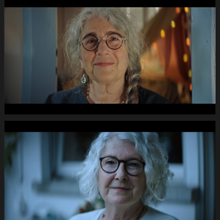
de
33
040s
02.Still017
PRO
SENECTUTE
Fruehlings-
Kampagne
DC
-2dB
1920x1080
pRHQ
PCM.10
00
de
34
040s
17.Still018
PRO
SENECTUTE
Fruehlings-
Kampagne
DC
-2dB
1920x1080