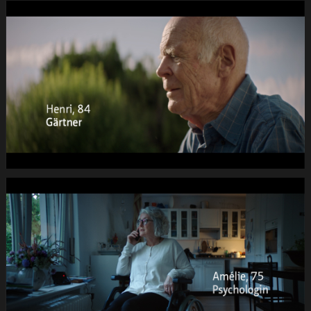
de
16
040s
19.Still009
PRO
SENECTUTE
Fruehlings-
Kampagne
DC
-2dB
1920x1080
pRHQ
PCM.10
00
de
20
040s
03.Still010
PRO
SENECTUTE
Fruehlings-
Kampagne
DC
-2dB
1920x1080