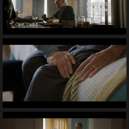
DC
-2dB
1920x1080
pRHQ
PCM.10
00
de
11
040s
01.Still006
PRO
SENECTUTE
Fruehlings-
Kampagne
DC
-2dB
1920x1080
pRHQ
PCM.10
00
de
12
040s
07.Still007
PRO