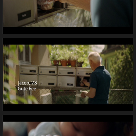
DC
-2dB
1920x1080
pRHQ
PCM.10
00
de
26
040s
07.Still014
PRO
SENECTUTE
Fruehlings-
Kampagne
DC
-2dB
1920x1080
pRHQ
PCM.10
00
de
28
040s
10.Still015
PRO