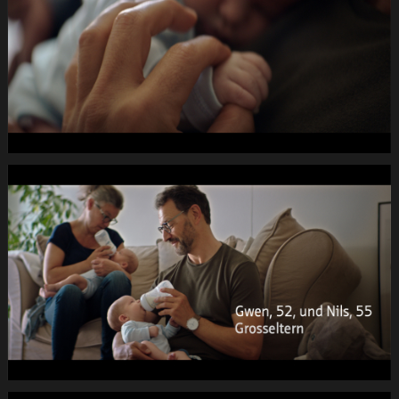
SENECTUTE
Fruehlings-
Kampagne
DC
-2dB
1920x1080
pRHQ
PCM.10
00
de
29
040s
19.Still016
PRO
SENECTUTE
Fruehlings-
Kampagne
DC
-2dB
1920x1080
pRHQ
PCM.10
00