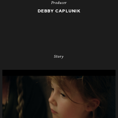
Producer
DEBBY CAPLUNIK
Story
de
040s
PRO
SENECTUTE
Fruehlings-
Kampagne
DC
-2dB