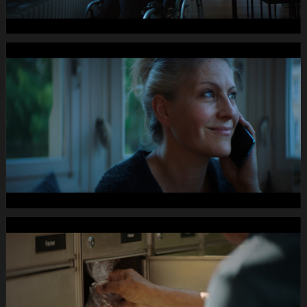
pRHQ
PCM.10
00
de
23
040s
16.Still012
PRO
SENECTUTE
Fruehlings-
Kampagne
DC
-2dB
1920x1080
pRHQ
PCM.10
00
de
25
040s
13.Still013
PRO
SENECTUTE
Fruehlings-
Kampagne