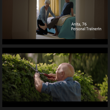
SENECTUTE
Fruehlings-
Kampagne
DC
-2dB
1920x1080
pRHQ
PCM.10
00
de
14
040s
15.Still008
PRO
SENECTUTE
Fruehlings-
Kampagne
DC
-2dB
1920x1080
pRHQ
PCM.10
00