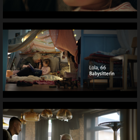
1920x1080
pRHQ
PCM.10
00
de
00
040s
14.Still003
PRO
SENECTUTE
Fruehlings-
Kampagne
DC
-2dB
1920x1080
pRHQ
PCM.10
00
de
05
040s
08.Still004
PRO
SENECTUTE
Fruehlings-
Kampagne