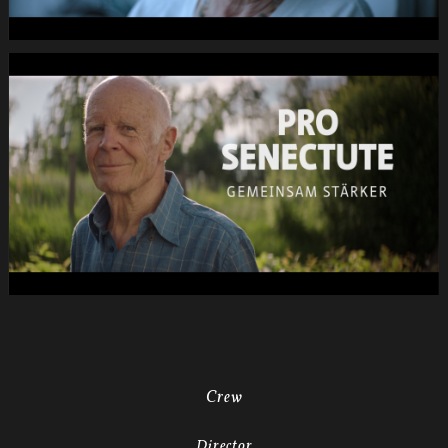
pRHQ
PCM.10
00
de
36
040s
03.Still019
PRO
SENECTUTE
Fruehlings-
Kampagne
DC
-2dB
1920x1080
pRHQ
PCM.10
00
38
04.Still020
Crew
Director