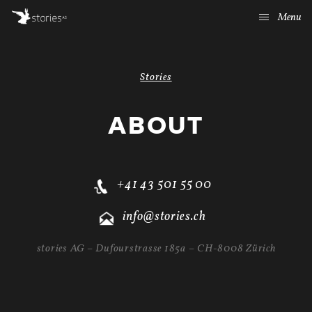
Menu
Stories
ABOUT
+41 43 501 55 00
info@stories.ch
stories AG – Dufourstrasse 185a – CH-8008 Zürich