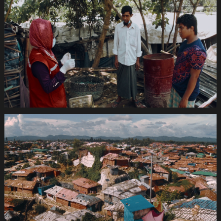
420s
SRK
Coronafilm
-2dB
1920x1080
pRHQ
PCM.10
05
31
22.Still035
de
420s
SRK
Coronafilm
-2dB
1920x1080
pRHQ
PCM.10
05
35