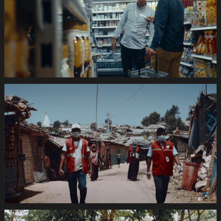
-2dB
1920x1080
pRHQ
PCM.10
04
22
14.Still041
de
420s
SRK
Coronafilm
-2dB
1920x1080
pRHQ
PCM.10
05
16
04.Still036
de