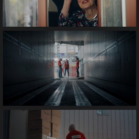
PCM.10
06
03
21.Still043
de
420s
SRK
Coronafilm
-2dB
1920x1080
pRHQ
PCM.10
06
13
02.Still044
de
420s
SRK
Coronafilm