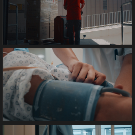
-2dB
1920x1080
pRHQ
PCM.10
06
15
20.Still045
de
420s
SRK
Coronafilm
-2dB
1920x1080
pRHQ
PCM.10
06
17
19.Still046
de