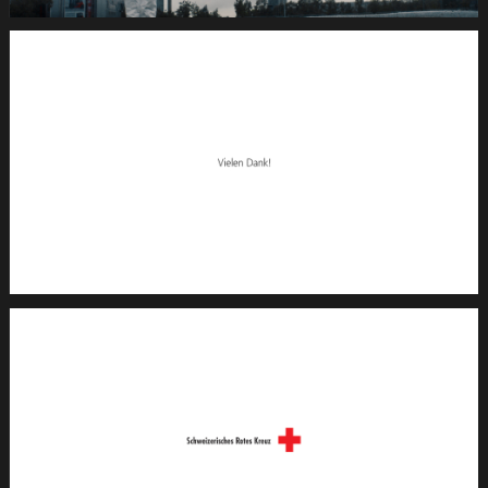
10.Still048
de
420s
SRK
Coronafilm
-2dB
1920x1080
pRHQ
PCM.10
06
56
01.Still049
de
420s
SRK
Coronafilm
-2dB
1920x1080
pRHQ