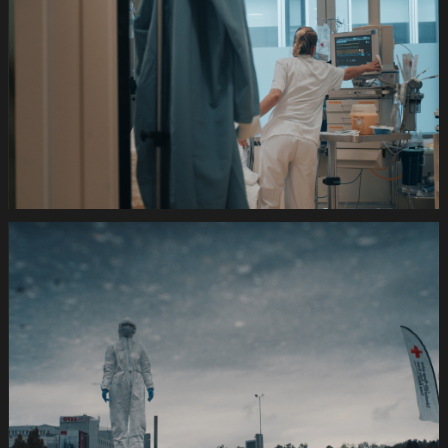
420s
SRK
Coronafilm
-2dB
1920x1080
pRHQ
PCM.10
06
18
06.Still047
de
420s
SRK
Coronafilm
-2dB
1920x1080
pRHQ
PCM.10
06
44