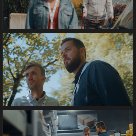
PCM.10
03
52
02.Still038
de
420s
SRK
Coronafilm
-2dB
1920x1080
pRHQ
PCM.10
04
08
18.Still039
de
420s
SRK
Coronafilm