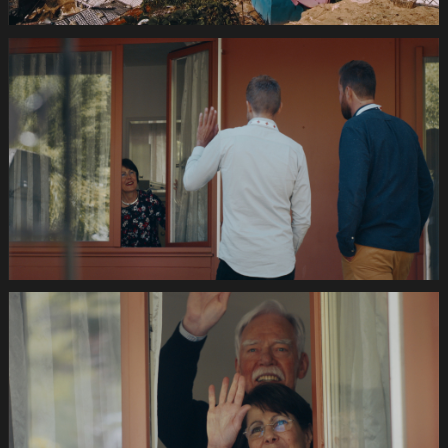
23.Still034
de
420s
SRK
Coronafilm
-2dB
1920x1080
pRHQ
PCM.10
05
45
04.Still042
de
420s
SRK
Coronafilm
-2dB
1920x1080
pRHQ