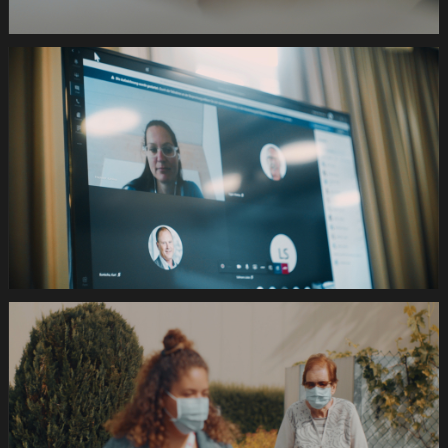
23
01.Still032
de
420s
SRK
Coronafilm
-2dB
1920x1080
pRHQ
PCM.10
03
06
16.Still033
de
420s
SRK
Coronafilm
-2dB
1920x1080
pRHQ