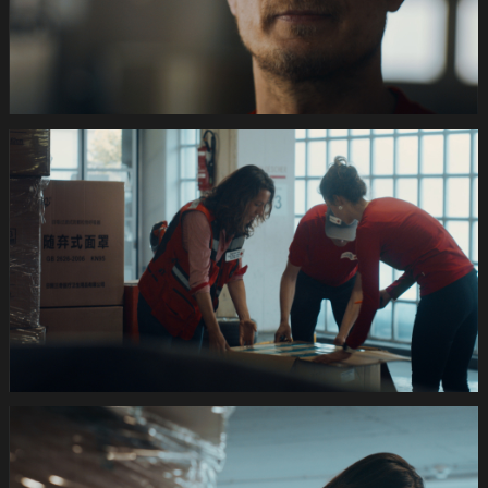
pRHQ
PCM.10
01
23
15.Still021
de
420s
SRK
Coronafilm
-2dB
1920x1080
pRHQ
PCM.10
01
39
11.Still028
de
420s
SRK