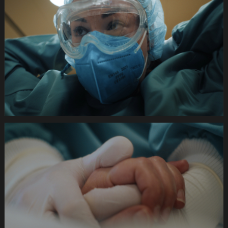
420s
SRK
Coronafilm
-2dB
1920x1080
pRHQ
PCM.10
02
08
24.Still031
de
420s
SRK
Coronafilm
-2dB
1920x1080
pRHQ
PCM.10
02