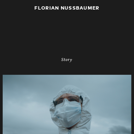
FLORIAN NUSSBAUMER
Story
de
420s
SRK
Coronafilm
-2dB
1920x1080
pRHQ
PCM.10
00