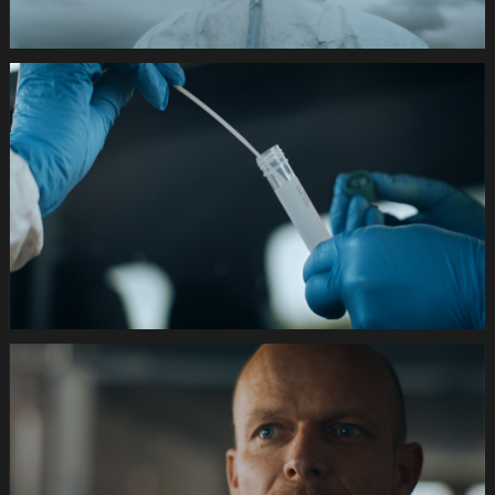
22
17.Still023
de
420s
SRK
Coronafilm
-2dB
1920x1080
pRHQ
PCM.10
00
48
13.Still026
de
420s
SRK
Coronafilm
-2dB
1920x1080