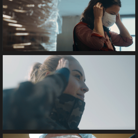
Coronafilm
-2dB
1920x1080
pRHQ
PCM.10
01
47
14.Still029
de
420s
SRK
Coronafilm
-2dB
1920x1080
pRHQ
PCM.10
01
53
12.Still030
de